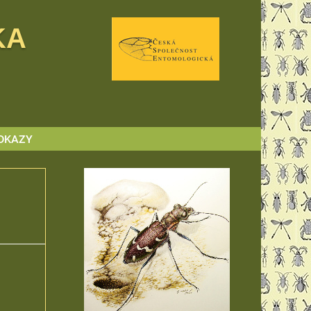
KA
DKAZY