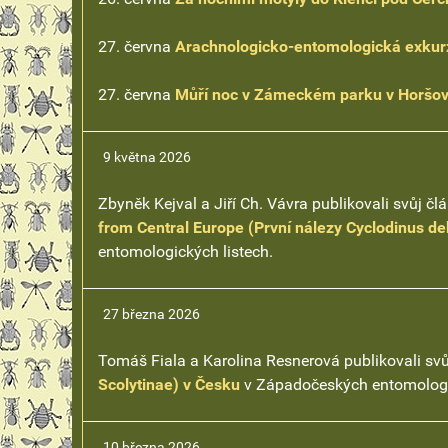
27. června
Arachnologicko-entomologická exkurz
27. června
Můří noc v Zámeckém parku v Horšo
9 května 2026
Zbyněk Kejval a Jiří Ch. Vávra publikovali svůj čl
from Central Europe (První nálezy Cyclodinus deb
entomologických listech.
27 března 2026
Tomáš Fiala a Karolina Resnerová publikovali sv
Scolytinae) v Česku
v Západočeských entomologic
10 března 2026