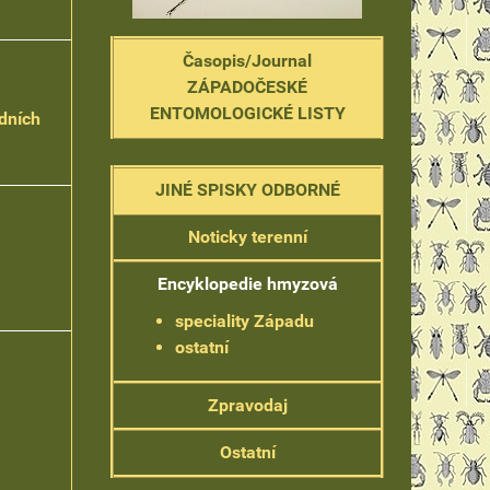
Časopis/Journal
ZÁPADOČESKÉ
ENTOMOLOGICKÉ LISTY
adních
JINÉ SPISKY ODBORNÉ
Noticky terenní
Encyklopedie hmyzová
speciality Západu
ostatní
Zpravodaj
Ostatní