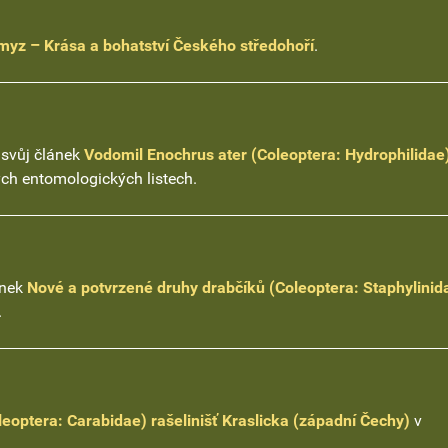
myz – Krása a bohatství Českého středohoří
.
 svůj článek
Vodomil Enochrus ater (Coleoptera: Hydrophilidae
h entomologických listech.
ánek
Nové a potvrzené druhy drabčíků (Coleoptera: Staphylinid
.
oleoptera: Carabidae) rašelinišť Kraslicka (západní Čechy)
v