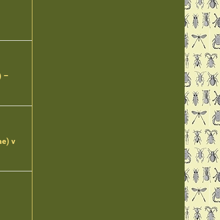
) –
ae) v