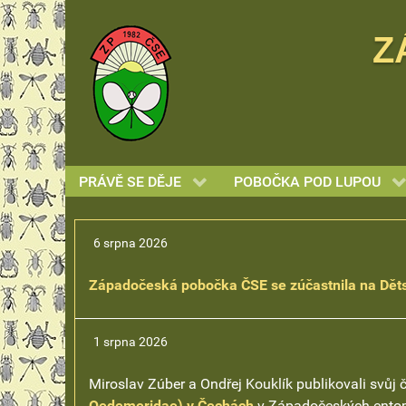
Z
PRÁVĚ SE DĚJE
POBOČKA POD LUPOU
6 srpna 2026
Západočeská pobočka ČSE
se zúčastnila na Dě
1 srpna 2026
Miroslav Zúber a Ondřej Kouklík publikovali svůj
Oedemeridae) v Čechách
v Západočeských entom