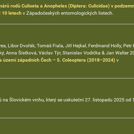
árů rodů Culiseta a Anopheles (Diptera: Culicidae) v podzem
 10 letech
v Západočeských entomologických listech.
s, Libor Dvořák, Tomáš Fiala, Jiří Hejkal, Ferdinand Holly, Petr K
dký, Anna Šístková, Václav Týr, Stanislav Vodička & Jan Walter 
a území západních Čech – 5. Coleoptera (2018–2024)
v
na Šlovickém vrchu, který se uskuteční 27. listopadu 2025 od 