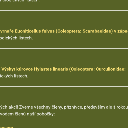
kvrnaře Euoniticellus fulvus (Coleoptera: Scarabaeidae) v záp
ických listech.
k
Výskyt kůrovce Hylastes linearis (Coleoptera: Curculionidae:
kých listech.
ch akcí! Zveme všechny členy, příznivce, především ale širokou
ovodem členů naší pobočky:
chovem