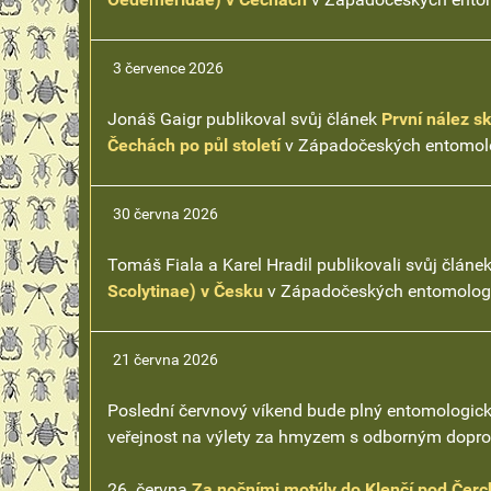
3 července 2026
Jonáš Gaigr publikoval svůj článek
První nález s
Čechách po půl století
v Západočeských entomolog
30 června 2026
Tomáš Fiala a Karel Hradil publikovali svůj článe
Scolytinae) v Česku
v Západočeských entomologic
21 června 2026
Poslední červnový víkend bude plný entomologický
veřejnost na výlety za hmyzem s odborným dopr
26. června
Za nočními motýly do Klenčí pod Čer