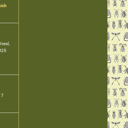
ních
resl,
2025
17