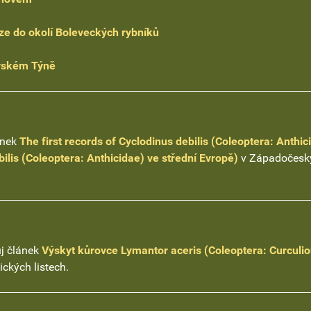
e do okolí Boleveckých rybníků
vském Týně
ánek
The first records of Cyclodinus debilis (Coleoptera: Anthic
ilis (Coleoptera: Anthicidae) ve střední Evropě)
v Západočesk
ůj článek
Výskyt kůrovce Lymantor aceris (Coleoptera: Curculio
kých listech.