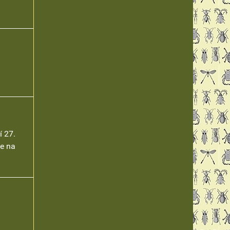
í 27.
te na