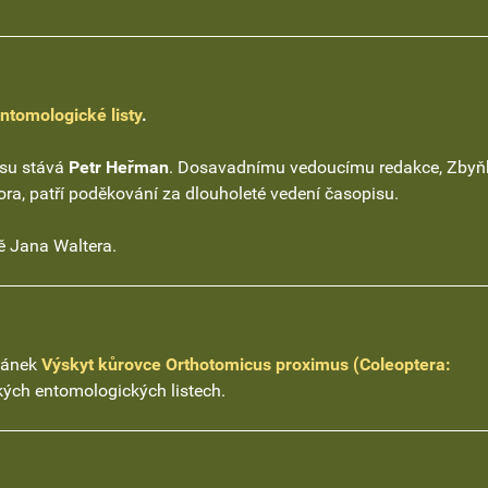
tomologické listy
.
isu stává
Petr Heřman
. Dosavadnímu vedoucímu redakce, Zbyň
tora, patří poděkování za dlouholeté vedení časopisu.
ě Jana Waltera.
článek
Výskyt kůrovce Orthotomicus proximus (Coleoptera:
ch entomologických listech.