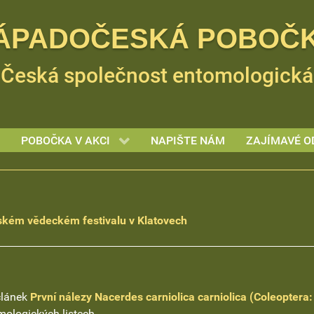
ÁPADOČESKÁ POBOČ
Česká společnost entomologická
POBOČKA V AKCI
NAPIŠTE NÁM
ZAJÍMAVÉ O
tském vědeckém festivalu v Klatovech
 článek
První nálezy Nacerdes carniolica carniolica (Coleoptera:
ologických listech.