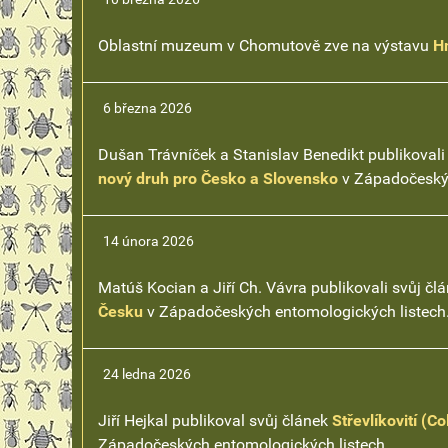
Oblastní muzeum v Chomutově zve na výstavu
H
6 března 2026
Dušan Trávníček a Stanislav Benedikt publikovali
nový druh pro Česko a Slovensko
v Západočeskýc
14 února 2026
Matúš Kocian a Jiří Ch. Vávra publikovali svůj čl
Česku
v Západočeských entomologických listech
24 ledna 2026
Jiří Hejkal publikoval svůj článek
Střevlíkovití (C
Západočeských entomologických listech.