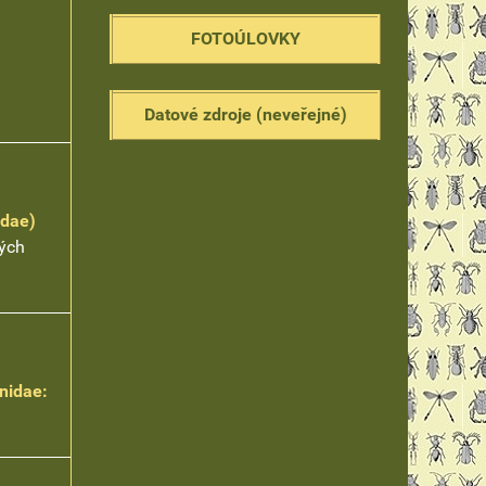
FOTOÚLOVKY
Datové zdroje (neveřejné)
idae)
ých
nidae: