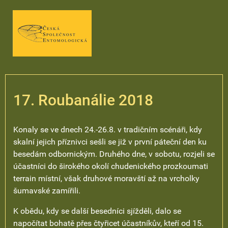
17. Roubanálie 2018
Konaly se ve dnech 24.-26.8. v tradičním scénáři, kdy
skalní jejich příznivci sešli se již v první páteční den ku
besedám odbornickým. Druhého dne, v sobotu, rozjeli se
účastníci do širokého okolí chudenického prozkoumati
terrain místní, však druhové moravští až na vrcholky
šumavské zamířili.
K obědu, kdy se další besedníci sjížděli, dalo se
napočítat bohatě přes čtyřicet účastníkův, kteří od 15.