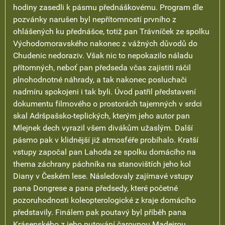
hodiny zasedli k pásmu přednáškovému. Program dle
pozvánky narušen byl nepřítomností prvního z
ohlášených ku přednášce, totiž pan Trávníček ze spolku
Východomoravského nakonec z vážných důvodů do
Chudenic nedoraziv. Však nic to nepokazilo náladu
přítomných, neboť pan předseda včas zajistiti ráčil
plnohodnotné náhrady, a tak nakonec posluchači
nadmíru spokojeni i tak byli. Úvod patřil představení
dokumentu filmového o prostorách tajemných v srdci
skal Adršpašsko-teplických, kterým jeho autor pan
Mlejnek dech vyrazil všem divákům užaslým. Další
pásmo pak v klidnější již atmosféře probíhalo. Kratší
vstupy započal pan Lahoda ze spolku domácího na
thema záchrany páchníka na stanovištích jeho kol
Diany v Českém lese. Následovaly zajímavé vstupy
pana Dongrese a pana předsedy, které početné
pozoruhodnosti koleopterologické z kraje domácího
představily. Finálem pak poutavý byl příběh pana
Krásenského z jeho putování čarovnou Madeirou.