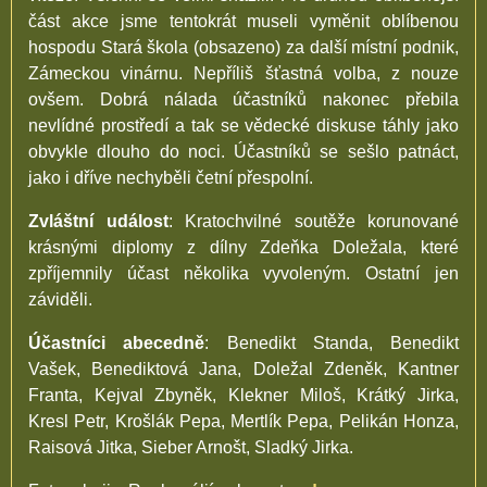
část akce jsme tentokrát museli vyměnit oblíbenou
hospodu Stará škola (obsazeno) za další místní podnik,
Zámeckou vinárnu. Nepříliš šťastná volba, z nouze
ovšem. Dobrá nálada účastníků nakonec přebila
nevlídné prostředí a tak se vědecké diskuse táhly jako
obvykle dlouho do noci. Účastníků se sešlo patnáct,
jako i dříve nechyběli četní přespolní.
Zvláštní událost
: Kratochvilné soutěže korunované
krásnými diplomy z dílny Zdeňka Doležala, které
zpříjemnily účast několika vyvoleným. Ostatní jen
záviděli.
Účastníci abecedně
: Benedikt Standa, Benedikt
Vašek, Benediktová Jana, Doležal Zdeněk, Kantner
Franta, Kejval Zbyněk, Klekner Miloš, Krátký Jirka,
Kresl Petr, Krošlák Pepa, Mertlík Pepa, Pelikán Honza,
Raisová Jitka, Sieber Arnošt, Sladký Jirka.