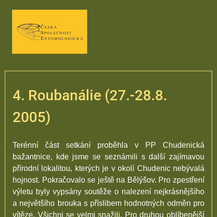
4. Roubanálie (27.-28.8.
2005)
Terénní část setkání proběhla v PP Chudenická
bažantnice, kde jsme se seznámili s další zajímavou
přírodní lokalitou, kterých je v okolí Chudenic nebývalá
hojnost. Pokračovalo se ještě na Bělýšov. Pro zpestření
výletu byly vypsány soutěže o nalezení nejkrásnějšího
a největšího brouka s příslibem hodnotných odměn pro
vítěze. Všichni se velmi snažili. Pro druhou oblíbenější