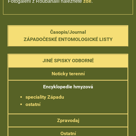
Fotogalerii z Roubanálií naleznete
zde
.
Časopis/Journal
ZÁPADOČESKÉ ENTOMOLOGICKÉ LISTY
JINÉ SPISKY ODBORNÉ
Noticky terenní
Encyklopedie hmyzová
speciality Západu
ostatní
Zpravodaj
Ostatní