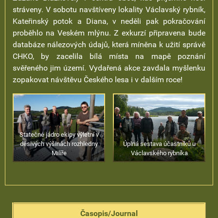
stráveny. V sobotu navštíveny lokality Václavský rybník,
Kateřinský potok a Diana, v neděli pak pokračování
proběhlo na Veském mlýnu. Z exkurzí připravena bude
databáze nálezových údajů, která míněna k užití správě
CHKO, by zacelila bílá místa na mapě poznání
svěřeného jim území. Vydařená akce zavdala myšlenku
zopakovat návštěvu Českého lesa i v dalším roce!
Statečné jádro ekipy výletní v
děsivých výšinách rozhledny
Úplná sestava účastníků u
Milíře
Václavského rybníka
Časopis/Journal