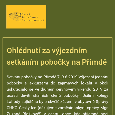
Ohlédnutí za výjezdním
setkáním pobočky na Přimdě
Setkání pobočky na Přimdě 7.-9.6.2019 Výjezdní jednání
pobočky s exkurzemi do zajímavých lokalit v okolí
uskutečnilo se ve druhém červnovém víkendu 2019 za
účasti devíti skalních členů pobočky. Úsilím kolegy
Lahody zajištěno bylo skvělé zázemí v ubytovně Správy
CHKO Český les (děkujeme zaměstnankyni správy Mgr.
Zuzaně Blažkové!) v centru obce, kde příjemně noci