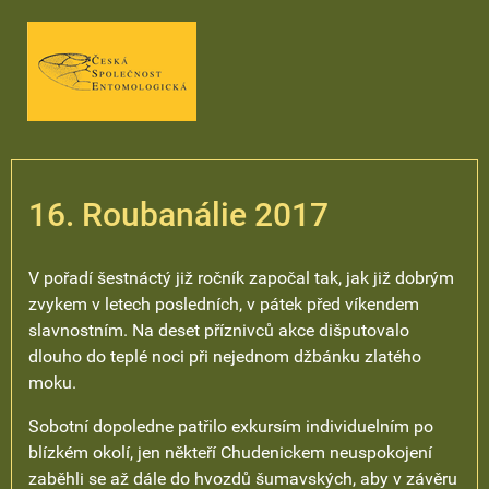
16. Roubanálie 2017
V pořadí šestnáctý již ročník započal tak, jak již dobrým
zvykem v letech posledních, v pátek před víkendem
slavnostním. Na deset příznivců akce dišputovalo
dlouho do teplé noci při nejednom džbánku zlatého
moku.
Sobotní dopoledne patřilo exkursím individuelním po
blízkém okolí, jen někteří Chudenickem neuspokojení
zaběhli se až dále do hvozdů šumavských, aby v závěru