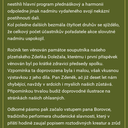
nestihli hlavní program přednáškový a harmonii
odpoledne jinak nadmíru vydařeného svojí nekázní
postihnouti dali.
Kol poledne dalších bezmála čtyřicet druhův se sjíždělo,
že celkový počet účastníkův pořadatele akce slovutné
nadmíru uspokojil.
Ročník ten věnován památce souputníka našeho
plzeňského Zdeňka Doležala, kterému i první příspěvek
věnován byl po krátké zdravici předsedy spolku.
Vzpomínka ta doprovozena byla i malou, však vkusnou
výstavkou z jeho díla. Pan Zdeněk, ač již deset let nám
chybějící, navždy v srdcích i myslích našich zůstává.
Připomínkou trvalou budiž doprovodné ilustrace na
stránkách našich ohlasných.
Odborné pásmo pak začalo vstupem pana Borovce,
tradičního performera chudenické slavnosti, který v
příští hodině zaujal popisem roztodivných kreatur a zrůd