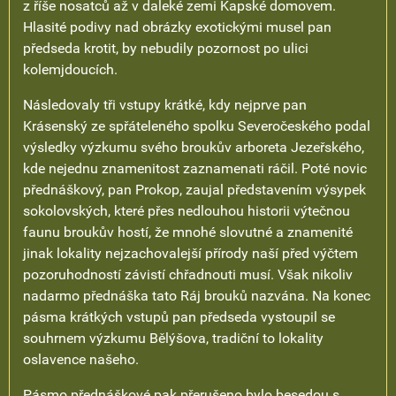
z říše nosatců až v daleké zemi Kapské domovem.
Hlasité podivy nad obrázky exotickými musel pan
předseda krotit, by nebudily pozornost po ulici
kolemjdoucích.
Následovaly tři vstupy krátké, kdy nejprve pan
Krásenský ze spřáteleného spolku Severočeského podal
výsledky výzkumu svého broukův arboreta Jezeřského,
kde nejednu znamenitost zaznamenati ráčil. Poté novic
přednáškový, pan Prokop, zaujal představením výsypek
sokolovských, které přes nedlouhou historii výtečnou
faunu broukův hostí, že mnohé slovutné a znamenité
jinak lokality nejzachovalejší přírody naší před výčtem
pozoruhodností závistí chřadnouti musí. Však nikoliv
nadarmo přednáška tato Ráj brouků nazvána. Na konec
pásma krátkých vstupů pan předseda vystoupil se
souhrnem výzkumu Bělýšova, tradiční to lokality
oslavence našeho.
Pásmo přednáškové pak přerušeno bylo besedou s