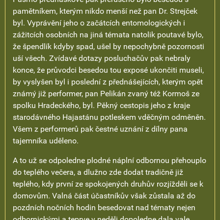
pamětníkem, kterým nikdo menší než pan Dr. Strejček
byl. Vyprávění jeho o začátcích entomologických i
zážitcích osobních na jiná témata natolik poutavé bylo,
že špendlík kdyby spad, ušel by nepochybně pozornosti
uší všech. Zvídavé dotazy posluchačův pak nebraly
konce, že průvodci besedou tou exposé ukončiti museli,
by vyslyšen byl i poslední z přednášejících, kterým opět
známý již performer, pan Pelikán zvaný též Kormoš ze
spolku Hradeckého, byl. Pěkný cestopis jeho z kraje
starodávného Hajastánu potleskem vděčným odměněn.
Všem z performerů pak čestné uznání z dílny pana
tajemníka uděleno.
A to už se odpoledne plodné náplní odbornou přehouplo
do teplého večera, a dlužno zde dodat tradičně již
teplého, kdy první ze spokojených druhův rozjížděli se k
domovům. Valná část účastníkův však zůstala až do
pozdních nočních hodin besedovat nad tématy nejen
odbornickými a teprve v neděli dopoledne dala vale