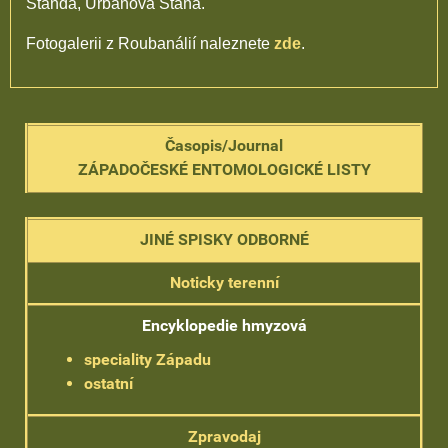
Standa, Urbanová Stáňa.
Fotogalerii z Roubanálií naleznete
zde
.
Časopis/Journal
ZÁPADOČESKÉ ENTOMOLOGICKÉ LISTY
JINÉ SPISKY ODBORNÉ
Noticky terenní
Encyklopedie hmyzová
speciality Západu
ostatní
Zpravodaj