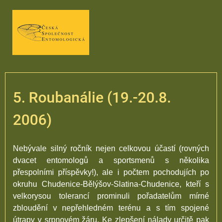
5. Roubanálie (19.-20.8.
2006)
Nebývale silný ročník nejen celkovou účastí (rovných
dvacet entomologů a sportsmenů s několika
přespolními příspěvky!), ale i počtem pochodujích po
okruhu Chudenice-Bělýšov-Slatina-Chudenice, kteří s
velkorysou tolerancí prominuli pořadatelům mírné
zbloudění v nepřehledném terénu a s tím spojené
útrapy v srpnovém žáru. Ke zlepšení nálady určitě pak