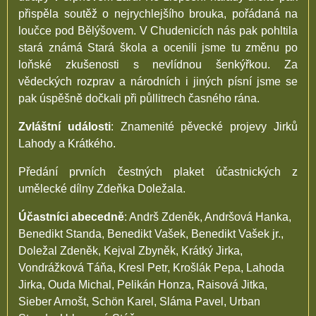
přispěla soutěž o nejrychlejšího brouka, pořádaná na
loučce pod Bělýšovem. V Chudenicích nás pak pohltila
stará známá Stará škola a ocenili jsme tu změnu po
loňské zkušenosti s nevlídnou šenkýřkou. Za
vědeckých rozprav a národních i jiných písní jsme se
pak úspěšně dočkali při půllitrech časného rána.
Zvláštní události
: Znamenité pěvecké projevy Jirků
Lahody a Krátkého.
Předání prvních čestných plaket účastnických z
umělecké dílny Zdeňka Doležala.
Účastníci abecedně
: Andrš Zdeněk, Andršová Hanka,
Benedikt Standa, Benedikt Vašek, Benedikt Vašek jr.,
Doležal Zdeněk, Kejval Zbyněk, Krátký Jirka,
Vondrážková Táňa, Kresl Petr, Krošlák Pepa, Lahoda
Jirka, Ouda Michal, Pelikán Honza, Raisová Jitka,
Sieber Arnošt, Schön Karel, Sláma Pavel, Urban