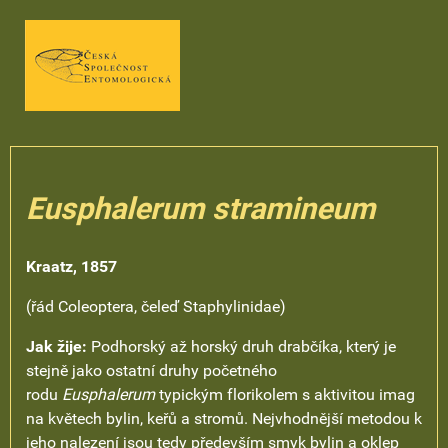
Eusphalerum stramineum
Kraatz, 1857
(řád Coleoptera, čeleď Staphylinidae)
Jak žije:
Podhorský až horský druh drabčíka, který je
stejně jako ostatní druhy početného
rodu
Eusphalerum
typickým florikolem s aktivitou imag
na květech bylin, keřů a stromů. Nejvhodnější metodou k
jeho nalezení jsou tedy především smyk bylin a oklep