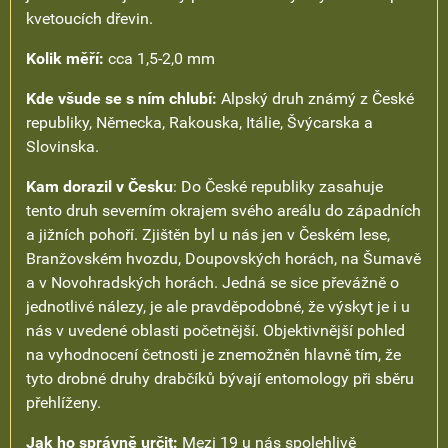
kvetoucích dřevin.
Kolik měří:
cca 1,5-2,0 mm
Kde všude se s ním chlubí:
Alpský druh známý z České
republiky, Německa, Rakouska, Itálie, Švýcarska a
Slovinska.
Kam dorazil v Česku
: Do České republiky zasahuje
tento druh severním okrajem svého areálu do západních
a jižních pohoří. Zjištěn byl u nás jen v Českém lese,
Branžovském hvozdu, Doupovských horách, na Šumavě
a v Novohradských horách. Jedná se sice převážně o
jednotlivé nálezy, je ale pravděpodobné, že výskyt je i u
nás v uvedené oblasti početnější. Objektivnější pohled
na vyhodnocení četnosti je znemožněn hlavně tím, že
tyto drobné druhy drabčíků bývají entomology při sběru
přehlíženy.
Jak ho správně určit:
Mezi 19 u nás spolehlivě