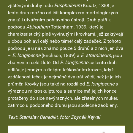
zjištěnými druhy rodu
Eusphalerum
Kraatz, 1858 je
tento druh možno odlišit komplexem morfologických
znaků i utvářením pohlavního ústrojí. Druh patří k
podrodu
Abinothum
Tottenham, 1939, který je
charakteristický plně vyvinutými krovkami, jež zakrývají
u obou pohlaví celý nebo téměř celý zadeček. Z tohoto
podrodu je u nás známo pouze 5 druhů a z nich jen dva
–
E. longipenne
(Erichson, 1839) a
E. stramineum
, jsou
zbarvením celé žluté. Od
E. longipenne
se tento druh
odlišuje jemným a řídkým tečkováním krovek, když
vzdálenost teček je nejméně dvakrát větší, než je jejich
průměr. Krovky jsou také na rozdíl od
E. longipenne
s
výraznou mikroskulpturou a samice má jejich konce
protaženy do sice nevýrazných, ale zřetelných muker,
zatímco u podobného druhu jsou společně zaobleny.
Text: Stanislav Benedikt, foto: Zbyněk Kejval