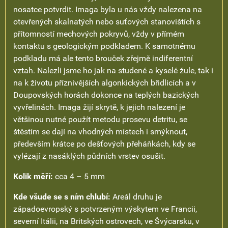
nosatce potvrdit. Imaga byla u nás vždy nalezena na
otevřených skalnatých nebo suťových stanovištích s
přítomností mechových pokryvů, vždy v přímém
kontaktu s geologickým podkladem. K samotnému
podkladu má ale tento brouček zřejmě indiferentní
vztah. Nalezli jsme ho jak na studené a kyselé žule, tak i
na k životu příznivějších algonkických břidlicích a v
Doupovských horách dokonce na teplých bazických
vyvřelinách. Imaga žijí skrytě, k jejich nalezení je
většinou nutné použít metodu prosevu detritu, se
štěstím se dají na vhodných místech i smýknout,
především krátce po dešťových přeháňkách, kdy se
vylézají z nasáklých půdních vrstev osušit.
Kolik měří:
cca 4 – 5 mm
Kde všude se s ním chlubí:
Areál druhu je
západoevropský s potvrzeným výskytem ve Francii,
severní Itálii, na Britských ostrovech, ve Švýcarsku, v