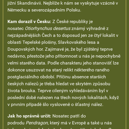
jižní Skandinávii. Nejblíže k nám se vyskytuje vzácně v
Německu a severozápadním Polsku.
Kam dorazil v Česku:
Z České republiky je
nosatec
Otiorhynchus desertus
známý výhradně z
nejzápadnějších Čech a to doposud jen ze čtyř lokalit v
oblasti Tepelské plošiny, Slavkovského lesa a
Doupovských hor. Zajímavé je, že byl zjištěný teprve
nedávno, přestože jeho přítomnost u nás je nepochybně
velmi starého data. Podle charakteru jeho stanovišť lze
dokonce usuzovat na starý relikt některého raného
postglaciálního období. Příčinu absence starších
českých nálezů je třeba hledat ve skrytém způsobu
života brouka. Teprve cíleným vyhledáváním byl v
poslední době nalezen na třech nových lokalitách, když
v prvním případě šlo vysloveně o šťastný nález.
Jak ho správně určit:
Nosatec patří do
podrodu
Pendragon
, který má v Evropě a také u nás