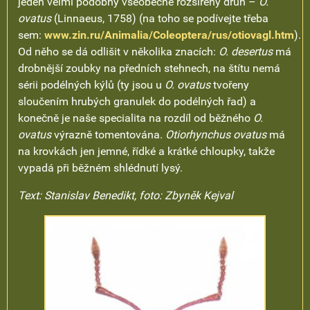
jeden velmi podobný všeobecně rozšířený druh –
O.
ovatus
(Linnaeus, 1758) (na toho se podívejte třeba
sem:
www.zin.ru/Animalia/Coleoptera/rus/otiovagl.htm
).
Od něho se dá odlišit v několika znacích:
O. desertus
má
drobnější zoubky na předních stehnech, na štítu nemá
sérii podélných kýlů (ty jsou u
O. ovatus
tvořeny
sloučením hrubých granulek do podélných řad) a
konečně je naše specialita na rozdíl od běžného
O.
ovatus
výrazně tomentována.
Otiorhynchus ovatus
má
na krovkách jen jemné, řídké a krátké chloupky, takže
vypadá při běžném shlédnutí lysý.
Text: Stanislav Benedikt, foto: Zbyněk Kejval