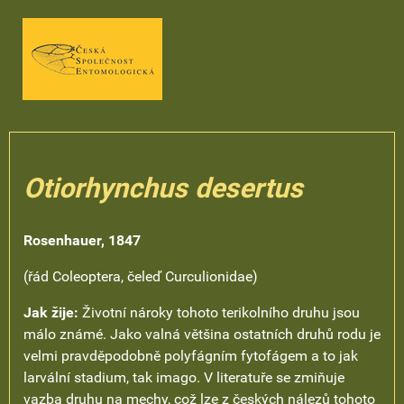
Otiorhynchus desertus
Rosenhauer, 1847
(řád Coleoptera, čeleď Curculionidae)
Jak žije:
Životní nároky tohoto terikolního druhu jsou
málo známé. Jako valná většina ostatních druhů rodu je
velmi pravděpodobně polyfágním fytofágem a to jak
larvální stadium, tak imago. V literatuře se zmiňuje
vazba druhu na mechy, což lze z českých nálezů tohoto