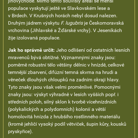
jihovýchodě. Mimo tento souvislý areál se menší
populace vyskytují ještě ve Slavkovském lese a
v Brdech. V Krušných horách nebyl dosud nalezen.
Druhým jádrem výskytu
F. lugubris
je Českomoravská
vrchovina (Jihlavské a Žďárské vrchy). V Jeseníkách
žije izolovaná populace.
Jak ho správně určit:
Jeho odlišení od ostatních lesních
mravenců bývá obtížné. Významnými znaky jsou:
poměrně robustní tělo většiny dělnic v hnízdě, celkové
temnější zbarvení, difúzní temná skvrna na hrudi a
věneček dlouhých chloupků na zadním okraji hlavy.
Tyto znaky jsou však velmi proměnlivé. Pomocnými
znaky jsou: výskyt výhradně v lesích vyšších popř. i
středních poloh, silný sklon k tvorbě vícehnízdních
(polykalických a polydomních) kolonií a větší
homolovitá hnízda z hrubšího rostlinného materiálu
(kromě jehličí vysoký podíl větviček, šupin kůry, kousků
pryskyřice).