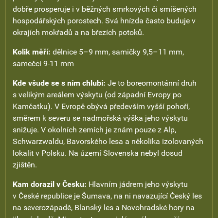
dobře prosperuje i v běžných smrkových či smíšených
hospodářských porostech. Svá hnízda často buduje v
okrajích mokřadů a na březích potoků.
Kolik měří:
dělnice 5–9 mm, samičky 9,5–11 mm,
samečci 9-11 mm
Kde všude se s ním chlubí:
Je to boreomontánní druh
s velikým areálem výskytu (od západní Evropy po
Kamčatku). V Evropě obývá především vyšší pohoří,
směrem k severu se nadmořská výška jeho výskytu
snižuje. V okolních zemích je znám pouze z Alp,
Schwarzwaldu, Bavorského lesa a několika izolovaných
lokalit v Polsku. Na území Slovenska nebyl dosud
zjištěn.
Kam dorazil v Česku:
Hlavním jádrem jeho výskytu
v České republice je Šumava, na ni navazující Český les
na severozápadě, Blanský les a Novohradské hory na