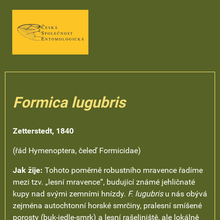
Formica lugubris
Zetterstedt, 1840
(řád Hymenoptera, čeleď Formicidae)
Jak žije:
Tohoto poměrně robustního mravence řadíme
mezi tzv. „lesní mravence“, budující známé jehličnaté
kupy nad svými zemními hnízdy.
F. lugubris
u nás obývá
zejména autochtonní horské smrčiny, pralesní smíšené
porosty (buk-jedle-smrk) a lesní rašeliniště, ale lokálně