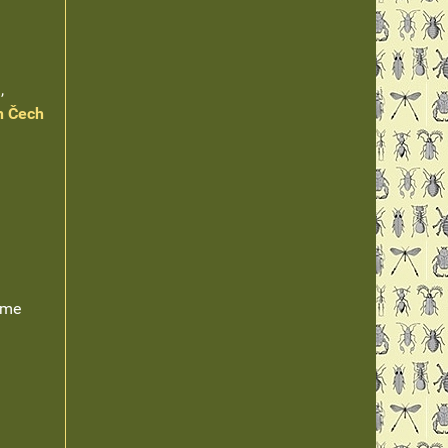
,
h Čech
eme