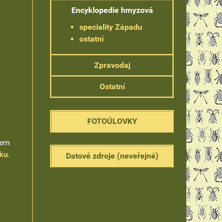
Encyklopedie hmyzová
speciality Západu
ostatní
Zpravodaj
Ostatní
FOTOÚLOVKY
zem
tku
.
Datové zdroje (neveřejné)