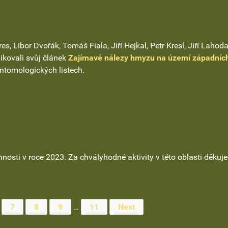
, Libor Dvořák, Tomáš Fiala, Jiří Hejkal, Petr Kresl, Jiří Lahoda
ikovali svůj článek
Zajímavé nálezy hmyzu na území západníc
tomologických listech.
nnosti v roce 2023. Za chvályhodné aktivity v této oblasti děkuj
7
8
9
…
11
Next