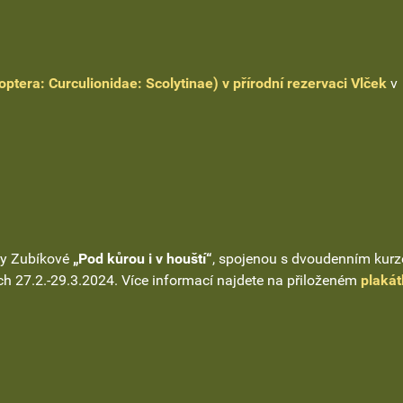
optera: Curculionidae: Scolytinae) v přírodní rezervaci Vlček
v
ky Zubíkové
„Pod kůrou i v houští“
, spojenou s dvoudenním kur
ch 27.2.-29.3.2024. Více informací najdete na přiloženém
plaká