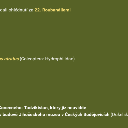
idali ohlédnutí za
22. Roubanáliemi
s atratus
(Coleoptera: Hydrophilidae).
Konečného: Tadžikistán, který již neuvidíte
 v budově Jihočeského muzea v Českých Budějovicích
(Dukelsk