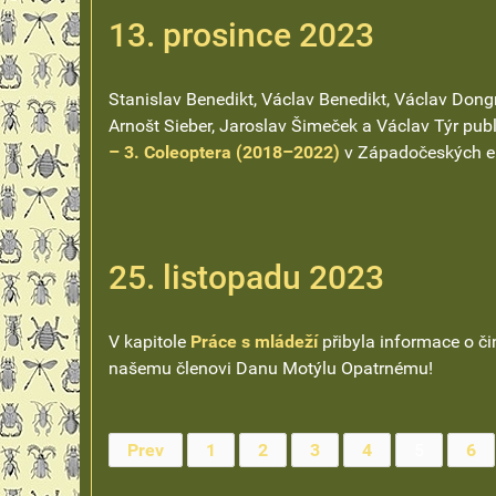
13. prosince 2023
Stanislav Benedikt, Václav Benedikt, Václav Dongres
Arnošt Sieber, Jaroslav Šimeček a Václav Týr publ
– 3. Coleoptera (2018–2022)
v Západočeských en
25. listopadu 2023
V kapitole
Práce s mládeží
přibyla informace o či
našemu členovi Danu Motýlu Opatrnému!
Prev
1
2
3
4
5
6