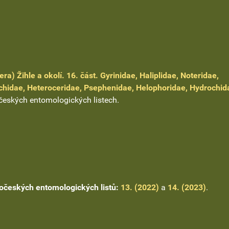
ra) Žihle a okolí. 16. část. Gyrinidae, Haliplidae, Noteridae,
ichidae, Heteroceridae, Psephenidae, Helophoridae, Hydrochid
eských entomologických listech.
českých entomologických listů:
13. (2022)
a
14. (2023)
.