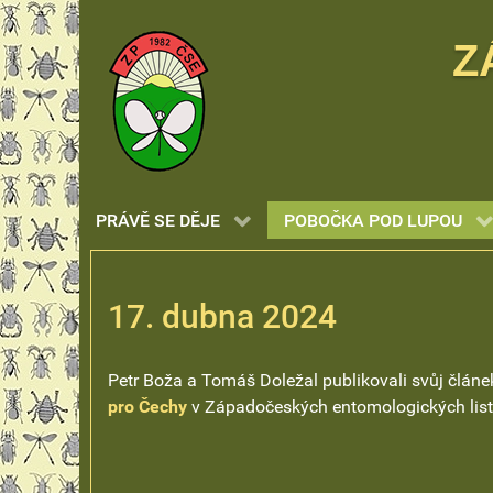
Z
PRÁVĚ SE DĚJE
POBOČKA POD LUPOU
17. dubna 2024
Petr Boža a Tomáš Doležal publikovali svůj člán
pro Čechy
v Západočeských entomologických list