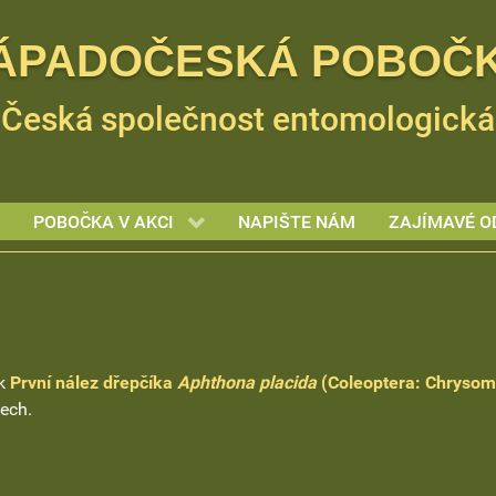
ÁPADOČESKÁ POBOČ
Česká společnost entomologická
POBOČKA V AKCI
NAPIŠTE NÁM
ZAJÍMAVÉ O
ek
První nález dřepčíka
Aphthona placida
(Coleoptera: Chrysom
ech.