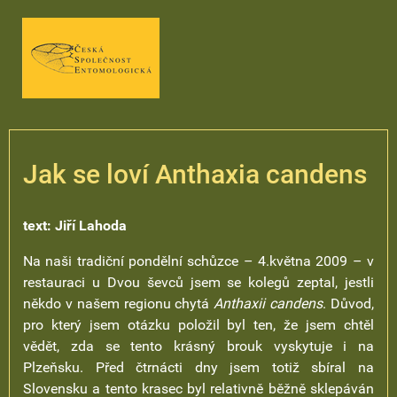
Jak se loví Anthaxia candens
text: Jiří Lahoda
Na naši tradiční pondělní schůzce – 4.května 2009 – v
restauraci u Dvou ševců jsem se kolegů zeptal, jestli
někdo v našem regionu chytá
Anthaxii candens
. Důvod,
pro který jsem otázku položil byl ten, že jsem chtěl
vědět, zda se tento krásný brouk vyskytuje i na
Plzeňsku. Před čtrnácti dny jsem totiž sbíral na
Slovensku a tento krasec byl relativně běžně sklepáván