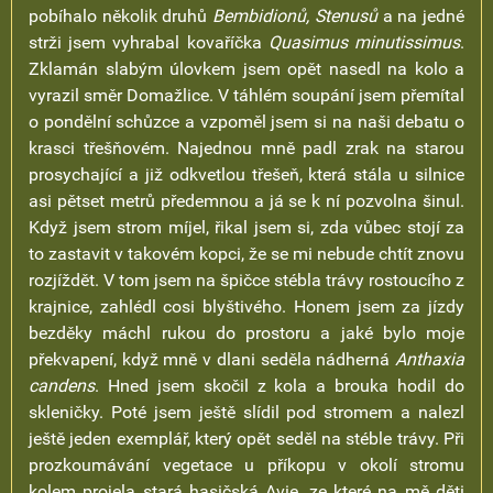
pobíhalo několik druhů
Bembidionů, Stenusů
a na jedné
strži jsem vyhrabal kovaříčka
Quasimus minutissimus
.
Zklamán slabým úlovkem jsem opět nasedl na kolo a
vyrazil směr Domažlice. V táhlém soupání jsem přemítal
o pondělní schůzce a vzpoměl jsem si na naši debatu o
krasci třešňovém. Najednou mně padl zrak na starou
prosychající a již odkvetlou třešeň, která stála u silnice
asi pětset metrů předemnou a já se k ní pozvolna šinul.
Když jsem strom míjel, řikal jsem si, zda vůbec stojí za
to zastavit v takovém kopci, že se mi nebude chtít znovu
rozjíždět. V tom jsem na špičce stébla trávy rostoucího z
krajnice, zahlédl cosi blyštivého. Honem jsem za jízdy
bezděky máchl rukou do prostoru a jaké bylo moje
překvapení, když mně v dlani seděla nádherná
Anthaxia
candens
. Hned jsem skočil z kola a brouka hodil do
skleničky. Poté jsem ještě slídil pod stromem a nalezl
ještě jeden exemplář, který opět seděl na stéble trávy. Při
prozkoumávání vegetace u příkopu v okolí stromu
kolem projela stará hasičská Avie, ze které na mě děti