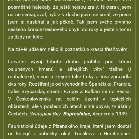
posměšně halekaly, že ještě nejsou zralý. Nikterak jsem
na ně nereagoval, nýbrž v duchu jsem se smál, že přece
jsem si nasbíral a jak pěkně. Tak jsem svého prvního
českého krasce třešňového chytil do ruky a ještě k tomu
za jízdy na kole.
Na závěr udávám několik poznatků o krasci třešňovém.
Larvální vývoj tohoto druhu probíhá pod kůrou
osluněných kmenů a silnějších větví třešně (i
mahalebky), višně a zřejmě také trnky a trvá zpravidla
dva roky. Rozšíření je od východního Španělska, Francie,
Itálie, Švýcarska, střední Evropy a Balkán mimo Řecka.
V Československu na celém území v teplejších
oblastech, ale v posledních letech silně ubývá, zvláště v
Čechách.
Svatopluk Bílý:
Buprestidae,
Academia 1989.
Faunistické údaje z Plzeňského kraje, které jsem dostal
od kolegů z pobočky: okolí Touškova a Hracholusek