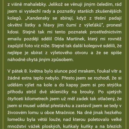
z višně mahalebky. Jelikož se věnuji jiným čeledím, rád
jsem si vyslechl rady a poznatky starších zkušenějších
kolegů. „Kandensky se sbírají, když z třešní padají
okvětní lístky a hlavy jim čumí z výleťáků“, pronesl
kdosi. Stejně tak mi tento poznatek prostřednictvím
emailu později sdělil Olda Martínek, který mi rovněž
zapůjčil foto viz níže. Stejně tak další kolegové sdělili, že
nejlépe je sbírat z výletového otvoru a že se spíše
náhodně chytá jiným způsobem.
V pátek 8. května bylo slunce pod mrakem, foukal vítr a
žádné extra teplo nebylo. Přesto jsem se rozhodl, že si
udělám výlet na kole a do kapsy jsem si pro strýčka
příhodu strčil dvě skleničky na brouky. Po ujetých
čtyřiceti kilometrech jsem už měl zadek tak otlačený, že
jsem si musel udělat přestávku a zastavil jsem se tedy v
živcovém lomu u obce Mračnice. Na dně jinak hezkého
lomečku byla větší louže, nad kterou poletovalo velké
množství vážek ploských, kuňkaly kuňky a na březích