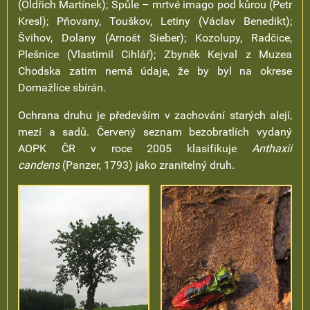
(Oldřich Martínek); Spůle – mrtvé imago pod kůrou (Petr
Kresl); Pňovany, Touškov, Letiny (Václav Benedikt);
Švihov, Dolany (Arnošt Sieber); Kozolupy, Radčice,
Plešnice (Vlastimil Cihlář); Zbyněk Kejval z Muzea
Chodska zatim nemá údaje, že by byl na okrese
Domažlice sbírán.
Ochrana druhu je především v zachování starých alejí,
mezí a sadů. Červený seznam bezobratlích vydaný
AOPK ČR v roce 2005 klasifikuje
Anthaxii
candens
(Panzer, 1793) jako zranitelný druh.