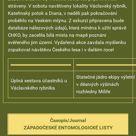
stráveny. V sobotu navštíveny lokality Václavský rybník,
Kateřinský potok a Diana, v neděli pak pokračování
proběhlo na Veském mlýnu. Z exkurzí připravena bude
databáze nálezových údajů, která míněna k užití správě
CHKO, by zacelila bílá místa na mapě poznání
svěřeného jim území. Vydařená akce zavdala myšlenku
zopakovat návštěvu Českého lesa i v dalším roce!
Statečné jádro ekipy výletní
Úplná sestava účastníků u
v děsivých výšinách
Václavského rybníka
rozhledny Milíře
Časopis/Journal
ZÁPADOČESKÉ ENTOMOLOGICKÉ LISTY