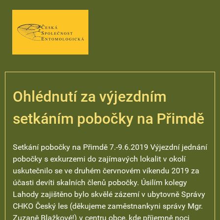
Ohlédnutí za výjezdním
setkáním pobočky na Přimdě
Setkání pobočky na Přimdě 7.-9.6.2019 Výjezdní jednání
pobočky s exkurzemi do zajímavých lokalit v okolí
uskutečnilo se ve druhém červnovém víkendu 2019 za
účasti devíti skalních členů pobočky. Úsilím kolegy
Lahody zajištěno bylo skvělé zázemí v ubytovně Správy
CHKO Český les (děkujeme zaměstnankyni správy Mgr.
Zuzaně Blažkové!) v centru obce, kde příjemně noci