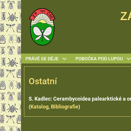
Z
PRÁVĚ SE DĚJE
POBOČKA POD LUPOU
Ostatní
S. Kadlec: Cerambycoidea palearktické a or
(
Katalog
,
Bibliografie
)