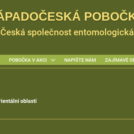
ÁPADOČESKÁ POBOČ
Česká společnost entomologická
POBOČKA V AKCI
NAPIŠTE NÁM
ZAJÍMAVÉ O
ientální oblasti