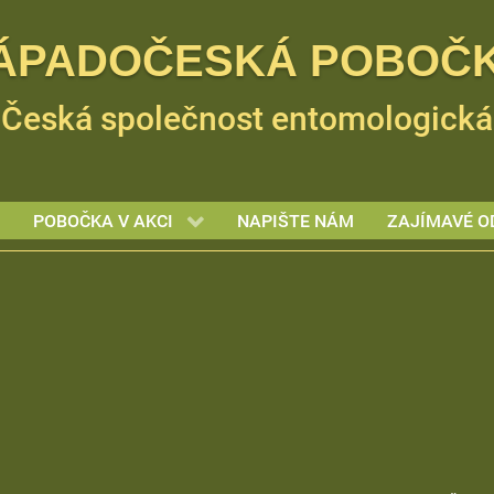
ÁPADOČESKÁ POBOČ
Česká společnost entomologická
POBOČKA V AKCI
NAPIŠTE NÁM
ZAJÍMAVÉ O