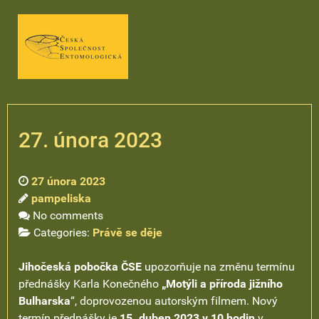
27. února 2023
27 února 2023
pampeliska
No comments
Categories:
Právě se děje
Jihočeská pobočka ČSE
upozorňuje na změnu termínu
přednášky Karla Konečného
„Motýli a příroda jižního
Bulharska
“, doprovozenou autorským filmem. Nový
termín přednášky je
15. duben 2023 v 10 hodin
v