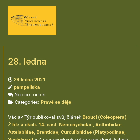
28. ledna
28 ledna 2021
pampeliska
No comments
Categories:
Právě se děje
Václav Týr publikoval svůj článek
Brouci (Coleoptera)
Žihle a okolí. 14. část. Nemonychidae, Anthribidae,
Attelabidae, Brentidae, Curculionidae (Platypodinae,
Scolytinae)
v Západočeských entomologických listech.